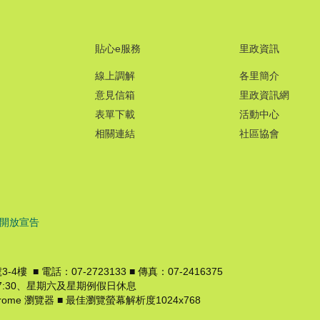
貼心e服務
里政資訊
線上調解
各里簡介
意見信箱
里政資訊網
表單下載
活動中心
相關連結
社區協會
開放宣告
樓 ■ 電話：07-2723133 ■ 傳真：07-2416375
0~17:30、星期六及星期例假日休息
Chrome 瀏覽器 ■ 最佳瀏覽螢幕解析度1024x768