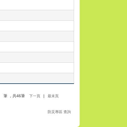
筆
，共46筆
|
下一頁
最末頁
防災專區 查詢