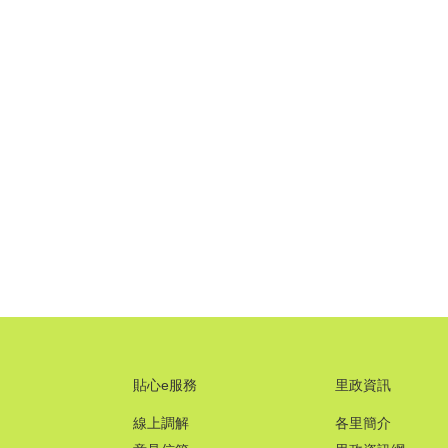
貼心e服務
里政資訊
線上調解
各里簡介