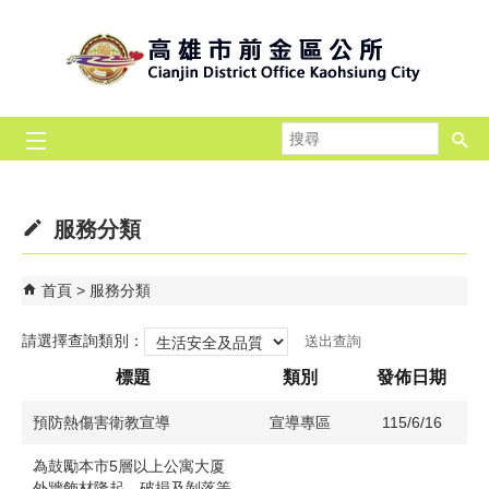
跳到主要內容區塊
搜
尋
服務分類
首頁
服務分類
請選擇查詢類別：
標題
類別
發佈日期
預防熱傷害衛教宣導
宣導專區
115/6/16
為鼓勵本市5層以上公寓大厦
外牆飾材隆起、破損及剝落等